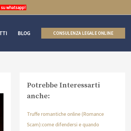
e su whatsapp!
TTI
BLOG
CONSULENZA LEGALE ONLINE
Potrebbe Interessarti
anche:
Truffe romantiche online (Romance
Scam):come difendersi e quando