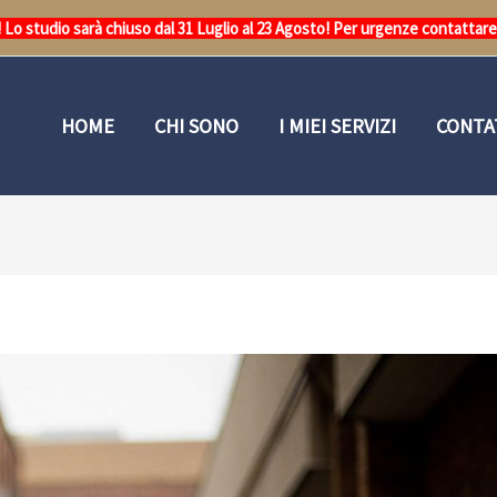
o studio sarà chiuso dal 31 Luglio al 23 Agosto! Per urgenze contattar
HOME
CHI SONO
I MIEI SERVIZI
CONTA