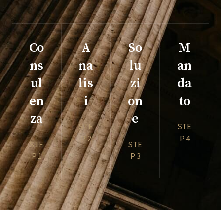
Co
A
So
M
ns
na
lu
an
ul
lis
zi
da
en
i
on
to
za
e
STE
STE
P 2
P 4
STE
STE
P 1
P 3