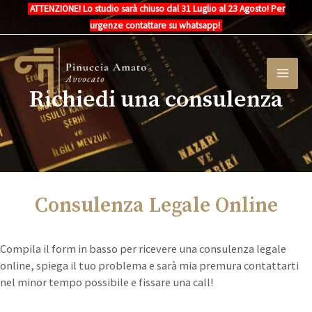
Vai
ATTENZIONE! Lo studio sarà chiuso dal 31 Luglio al 23 Agosto! Per
al
urgenze contattare su whatsapp!
contenuto
MAI
MEN
Richiedi una consulenza
Consulenza Legale Online
Compila il form in basso per ricevere una consulenza legale
online, spiega il tuo problema e sarà mia premura contattarti
nel minor tempo possibile e fissare una call!