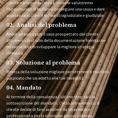
cliente e alle sue necessità. Insieme valuteremo
l’opportunità di iniziare o proseguire una causa e dare
assistenza al cliente in fase stragiudiziale e giudiziale.
02. Analisi del problema
Andrò ad analizzare il caso prospettato dal cliente
attraverso lo studio della documentazione fornita che
mi consentirà di sviluppare la migliore strategia
difensiva.
03. Soluzione al problema
Ricerca della soluzione migliore per ottenere il risultato
auspicato che sia adatto alle tue necessità
04. Mandato
Al termine della consulenza l’ultimo step sarà la
sottoscrizione del mandato, l’atto attraverso cui il
cliente decide di farsi assistere da un avvocato
professionista per la tutela dei propri interessi.