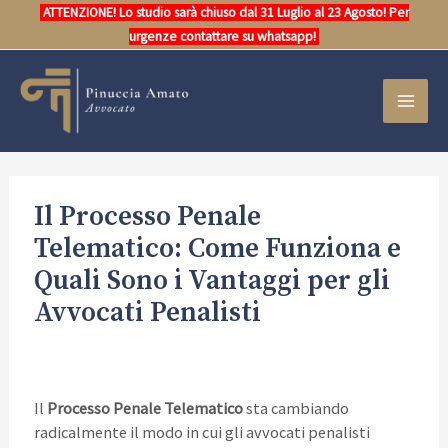
Vai
ATTENZIONE! Lo studio sarà chiuso dal 31 Luglio al 23 Agosto! Per
al
urgenze contattare su whatsapp!
contenuto
MAI
MEN
Il Processo Penale
Telematico: Come Funziona e
Quali Sono i Vantaggi per gli
Avvocati Penalisti
Il
Processo Penale Telematico
sta cambiando
radicalmente il modo in cui gli avvocati penalisti