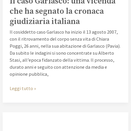
Il caso Garlasco: una vicenda
che ha segnato la cronaca
giudiziaria italiana
Il cosiddetto caso Garlasco ha inizio il 13 agosto 2007,
con il ritrovamento del corpo senza vita di Chiara
Poggi, 26 anni, nella sua abitazione di Garlasco (Pavia).
Da subito le indagini si sono concentrate su Alberto
Stasi, all’epoca fidanzato della vittima. Il processo,
durato anni e seguito con attenzione da media e
opinione pubblica,
Leggi tutto »
Il
Reato