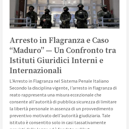
Caso
“Maduro”
—
Un
Confronto
tra
Arresto in Flagranza e Caso
Istituti
“Maduro” — Un Confronto tra
Giuridici
Istituti Giuridici Interni e
Interni
e
Internazionali
Internazionali
L’Arresto in Flagranza nel Sistema Penale Italiano
Secondo la disciplina vigente, l’arresto in flagranza di
reato rappresenta una misura eccezionale che
consente all’autorità di pubblica sicurezza di limitare
la libertà personale in assenza di un provvedimento
preventivo motivato dell’autorità giudiziaria. Tale
istituto è consentito solo in casi tassativamente