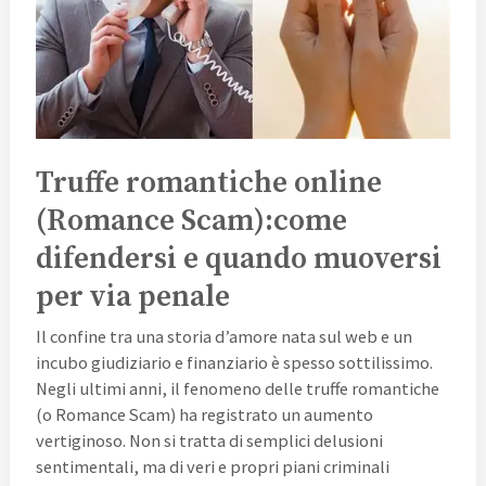
Scam):come
difendersi
e
quando
muoversi
per
via
Truffe romantiche online
penale
(Romance Scam):come
difendersi e quando muoversi
per via penale
Il confine tra una storia d’amore nata sul web e un
incubo giudiziario e finanziario è spesso sottilissimo.
Negli ultimi anni, il fenomeno delle truffe romantiche
(o Romance Scam) ha registrato un aumento
vertiginoso. Non si tratta di semplici delusioni
sentimentali, ma di veri e propri piani criminali