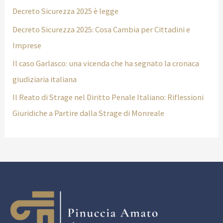
Decreto Sicurezza 2025 è legge
Decreto Sicurezza 2025: Cosa Cambia per Cittadini e
Imprese
Il caso Garlasco: una vicenda che ha segnato la cronaca
giudiziaria italiana
Il Reato di Strage nel Diritto Penale Italiano: Riflessioni
Giuridiche a Partire dalla Strage di Monreale