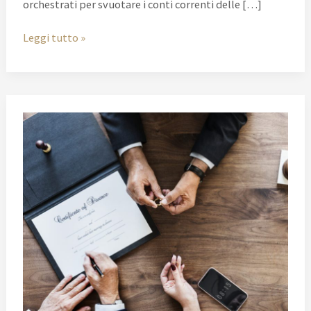
orchestrati per svuotare i conti correnti delle […]
Leggi tutto »
Separazioni
e
famiglia:
errori
da
non
fare
prima
di
separarsi.
Guida
pratica.