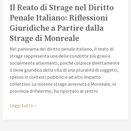
Il Reato di Strage nel Diritto
di
Strage
Penale Italiano: Riflessioni
nel
Giuridiche a Partire dalla
Diritto
Penale
Strage di Monreale
Italiano:
Riflessioni
Nel panorama del diritto penale italiano, il reato di
Giuridiche
strage rappresenta una delle condotte più gravi e
a
socialmente allarmanti, poiché colpisce direttamente
Partire
il bene giuridico della vita di una pluralità di soggetti,
dalla
spesso in contesti pubblici e ad alto impatto
Strage
collettivo. La recente strage avvenuta a Monreale, in
di
provincia di Palermo, ha riportato al centro
Monreale
Leggi tutto »