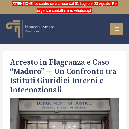
Vai
ATTENZIONE! Lo studio sarà chiuso dal 31 Luglio al 23 Agosto! Per
al
urgenze contattare su whatsapp!
contenuto
MAI
MEN
Arresto in Flagranza e Caso
“Maduro” — Un Confronto tra
Istituti Giuridici Interni e
Internazionali