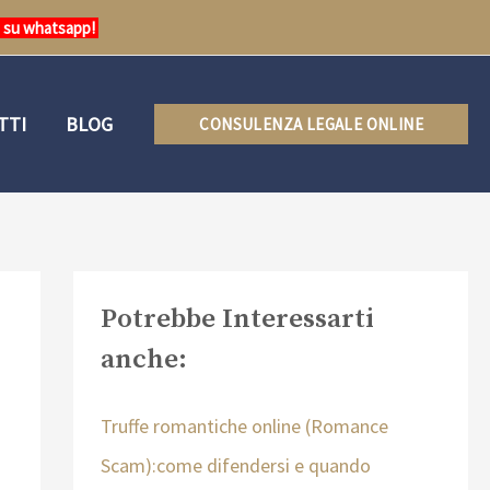
e su whatsapp!
TTI
BLOG
CONSULENZA LEGALE ONLINE
Potrebbe Interessarti
anche:
Truffe romantiche online (Romance
Scam):come difendersi e quando