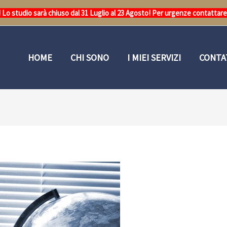
o studio sarà chiuso dal 31 Luglio al 23 Agosto! Per urgenze contattar
HOME
CHI SONO
I MIEI SERVIZI
CONTA