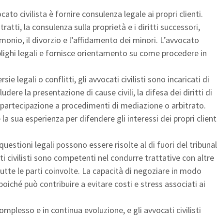
cato civilista è fornire consulenza legale ai propri clienti.
atti, la consulenza sulla proprietà e i diritti successori,
imonio, il divorzio e l’affidamento dei minori. L’avvocato
 obblighi legali e fornisce orientamento su come procedere in
ie legali o conflitti, gli avvocati civilisti sono incaricati di
udere la presentazione di cause civili, la difesa dei diritti di
la partecipazione a procedimenti di mediazione o arbitrato.
la sua esperienza per difendere gli interessi dei propri client
questioni legali possono essere risolte al di fuori del tribuna
i civilisti sono competenti nel condurre trattative con altre
tutte le parti coinvolte. La capacità di negoziare in modo
 poiché può contribuire a evitare costi e stress associati ai
 complesso e in continua evoluzione, e gli avvocati civilisti