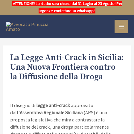
Vai
ATTENZIONE! Lo studio sarà chiuso dal 31 Luglio al 23 Agosto! Per
al
urgenze contattare su whatsapp!
contenuto
MAI
MEN
La Legge Anti-Crack in Sicilia:
Una Nuova Frontiera contro
la Diffusione della Droga
Il disegno di
legge anti-crack
approvato
dall’
Assemblea Regionale Siciliana
(ARS) è una
proposta legislativa che mira a contrastare la
diffusione del crack, una droga particolarmente
dannosa e diffusa nelle zone più vulnerabili della