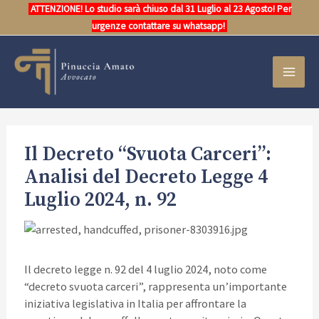
Vai
ATTENZIONE! Lo studio sarà chiuso dal 31 Luglio al 23 Agosto! Per
al
urgenze contattare su whatsapp!
contenuto
MAI
MEN
Il Decreto “Svuota Carceri”:
Analisi del Decreto Legge 4
Luglio 2024, n. 92
Il decreto legge n. 92 del 4 luglio 2024, noto come
“decreto svuota carceri”, rappresenta un’importante
iniziativa legislativa in Italia per affrontare la